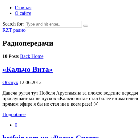
Главная
О сайте
Search for:
RZT радио
Радиопередачи
10
Posts
Back Home
«Кальчо Вита»
Обслух
12.06.2012
Давеча ругал тут Нобеля Арустамяна за плохое ведение передачи
прослушанных выпусков «Кальчо вита» стал более внимательно 
прямом эфире я бы не стал ни в коем разе! 🙂
Подробнее
0
betfair.com на «Радио Спорт»