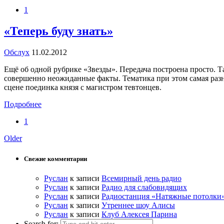
1
«Теперь буду знать»
Обслух
11.02.2012
Ещё об одной рубрике «Звезды». Передача построена просто. Та
совершенно неожиданные факты. Тематика при этом самая разн
сцене поединка князя с магистром тевтонцев.
Подробнее
1
Older
Свежие комментарии
Руслан
к записи
Всемирный день радио
Руслан
к записи
Радио для слабовидящих
Руслан
к записи
Радиостанция «Натяжные потолки
Руслан
к записи
Утреннее шоу Алисы
Руслан
к записи
Клуб Алексея Парина
Search for: