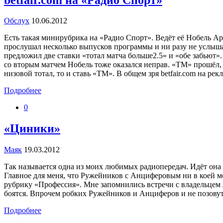
Обслух
10.06.2012
Есть такая минирубрика на «Радио Спорт». Ведёт её Нобель Ару
прослушал несколько выпусков программы и ни разу не услышал
предложил две ставки «тотал матча больше2.5» и «обе забьют».
со вторым матчем Нобель тоже оказался неправ. «ТМ» прошёл, но
низовой тотал, то и ставь «ТМ». В общем зря betfair.com на ре
Подробнее
0
«Циники»
Маяк
19.03.2012
Так называется одна из моих любимых радиопередач. Идёт она 
Главное для меня, что Ружейников с Анциферовым ни в коей мер
рубрику «Профессия». Мне запомнились встречи с владельцем л
боятся. Впрочем робких Ружейников и Анциферов и не позовут
Подробнее