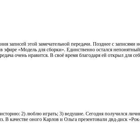
ния записей этой замечательной передачи. Позднее с записями н
 в эфире «Модель для сборки». Единственно остался непонятный м
дача очень нравится. В своё время благодаря ей открыл для себ
сторию: 2) люблю играть; 3) ведушие. Сегодня получился личны
из. В качестве оного Карлов и Ольга презентовали двд-диск «Р