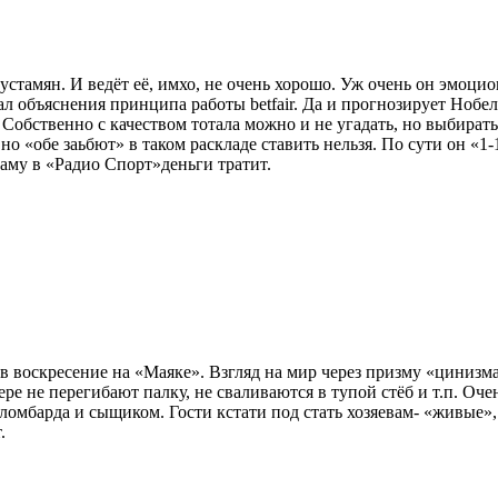
стамян. И ведёт её, имхо, не очень хорошо. Уж очень он эмоцио
 объяснения принципа работы betfair. Да и прогнозирует Нобел
 Собственно с качеством тотала можно и не угадать, но выбирать
 «обе заьбют» в таком раскладе ставить нельзя. По сути он «1-1
кламу в «Радио Спорт»деньги тратит.
в воскресение на «Маяке». Взгляд на мир через призму «цинизм
е не перегибают палку, не сваливаются в тупой стёб и т.п. Очен
омбарда и сыщиком. Гости кстати под стать хозяевам- «живые», 
.