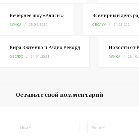
Вечернее шоу «Алисы»
Всемирный день ра
АЛИСА
05.04.2021
ОБСЛУХ
14.02.2021
Кира Юхтенко и Радио Рекорд
Новости от 
ОБСЛУХ
31.01.2021
АЛИСА
26.10
Оставьте свой комментарий
Имя
*
Email
*