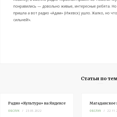
понравились — довольно живые, интересные ребята. Но
пришла а вот радио «Адам» (Ижевск) ушло. Жалко, но чт
сильней!».
Статьи по те
Радио «Культура» на Яндексе
Магаданское 
ОБСЛУХ
23.05.2022
ОБСЛУХ
22.11.