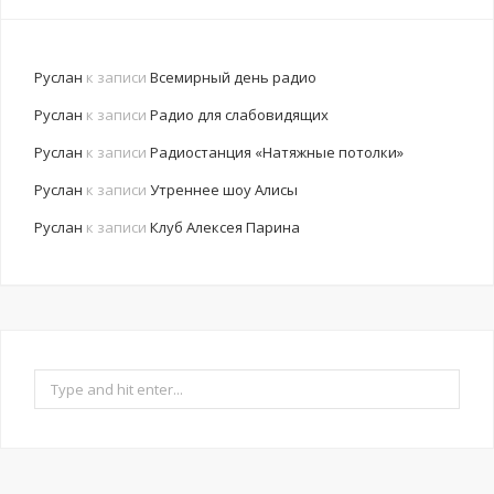
Руслан
к записи
Всемирный день радио
Руслан
к записи
Радио для слабовидящих
Руслан
к записи
Радиостанция «Натяжные потолки»
Руслан
к записи
Утреннее шоу Алисы
Руслан
к записи
Клуб Алексея Парина
S
e
a
r